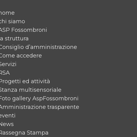
home
chi siamo
ASP Fossombroni
la struttura
Consiglio d’amministrazione
Come accedere
Servizi
RSA
Progetti ed attività
Stanza multisensoriale
Foto gallery AspFossombroni
Amministrazione trasparente
eventi
News
Rassegna Stampa