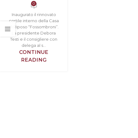
0
Inaugurato il rinnovato
cortile interno della Casa
di Riposo “Fossombroni”.
La presidente Debora
Testi e il consigliere con
delega al s...
CONTINUE
READING