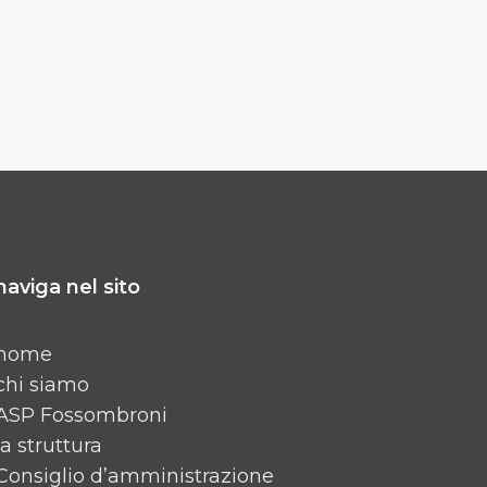
naviga nel sito
home
chi siamo
ASP Fossombroni
la struttura
Consiglio d’amministrazione