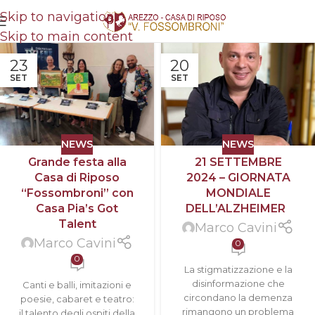
Skip to navigation
Skip to main content
23
20
SET
SET
NEWS
NEWS
Grande festa alla
21 SETTEMBRE
Casa di Riposo
2024 – GIORNATA
“Fossombroni” con
MONDIALE
Casa Pia’s Got
DELL’ALZHEIMER
Talent
Marco Cavini
Marco Cavini
0
0
La stigmatizzazione e la
disinformazione che
Canti e balli, imitazioni e
circondano la demenza
poesie, cabaret e teatro:
rimangono un problema
il talento degli ospiti della