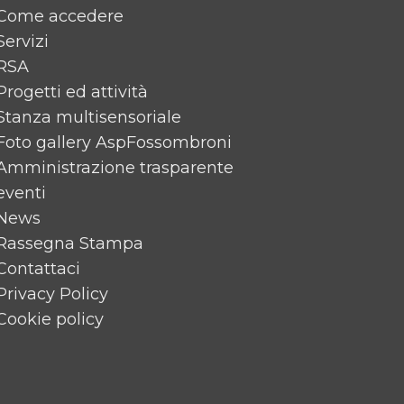
Come accedere
Servizi
RSA
Progetti ed attività
Stanza multisensoriale
Foto gallery AspFossombroni
Amministrazione trasparente
eventi
News
Rassegna Stampa
Contattaci
Privacy Policy
Cookie policy