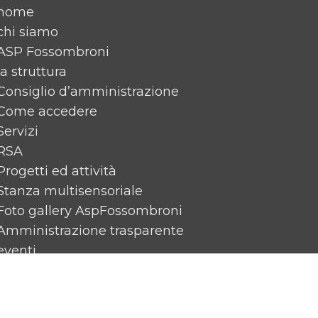
home
chi siamo
ASP Fossombroni
la struttura
Consiglio d’amministrazione
Come accedere
Servizi
RSA
Progetti ed attività
Stanza multisensoriale
Foto gallery AspFossombroni
Amministrazione trasparente
eventi
News
Rassegna Stampa
Contattaci