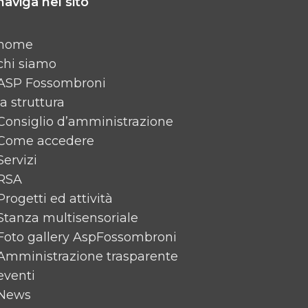
naviga nel sito
home
chi siamo
ASP Fossombroni
la struttura
Consiglio d’amministrazione
Come accedere
Servizi
RSA
Progetti ed attività
Stanza multisensoriale
Foto gallery AspFossombroni
Amministrazione trasparente
eventi
News