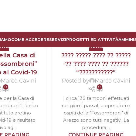
SIAMO
COME ACCEDERE
SERVIZI
PROGETTI ED ATTIVITÀ
AMMINI
EWS
NEWS
ella Casa di
???? ????? ???? ?? ?????
ossombroni”
-?? ???? ???? ?? ??????
 al Covid-19
“???????????”
Marco Cavini
Posted by
Marco Cavini
0
0
 per la Casa di
I circa 130 tamponi effettuati
ombroni”: l’unico
nei giorni passati a operatori e
stituto aretino
ospiti della "Fossombroni" di
id-19 è risultato
Arezzo sono tutti negativi. La
vo agl...
procedura ...
E READING
CONTINUE READING