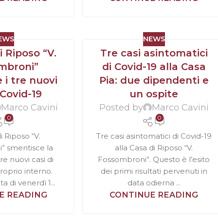
EWS
NEWS
i Riposo “V.
Tre casi asintomatici
mbroni”
di Covid-19 alla Casa
 i tre nuovi
Pia: due dipendenti e
 Covid-19
un ospite
Marco Cavini
Posted by
Marco Cavini
0
0
i Riposo “V.
Tre casi asintomatici di Covid-19
” smentisce la
alla Casa di Riposo “V.
re nuovi casi di
Fossombroni”. Questo è l’esito
roprio interno.
dei primi risultati pervenuti in
a di venerdì 1...
data odierna ...
E READING
CONTINUE READING