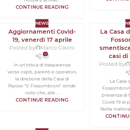
CONTINUE READING
NEWS
N
Aggiornamenti Covid-
La Casa d
19, venerdì 17 aprile
Fosso
smentisce
Posted by
Marco Cavini
0
casi di
Posted by
In un'ottica di trasparenza
verso ospiti, parenti e operatori,
la direzione della Casa di
La Casa d
Riposo “V. Fossombroni” rende
Fossombroni
noto che, alle ...
presenza di t
CONTINUE READING
Covid-19 al p
Nella mattinat
CONTINU