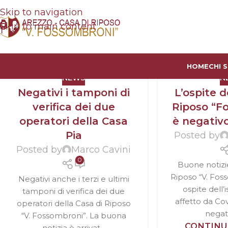
Skip to navigation
Skip to main content
HOME
CHI 
NEWS
N
Negativi i tamponi di
L’ospite d
verifica dei due
Riposo “F
operatori della Casa
è negativo
Pia
Posted by
Posted by
Marco Cavini
0
Buone notizie
Riposo “V. Foss
Negativi anche i terzi e ultimi
ospite dell’i
tamponi di verifica dei due
affetto da Cov
operatori della Casa di Riposo
negati
“V. Fossombroni”. La buona
CONTINU
notizia è arrivat...