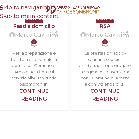
Skip to navigation
Skip to main content
SERVIZI
SERVIZI
Pasti a domicilio
RSA
Marco Cavini
Marco Cavini
0
0
Per la preparazione e
Le prestazioni socio-
fornitura di pasti caldi a
sanitarie e socio-
domicilio il Comune di
assistenziali sono erogate
Arezzo ha affidato il
in regime di convenzione
servizio all'ASP Vittorio
con il Comune di Arezzo
Fossombroni in ...
e con l'Azienda di u...
CONTINUE
CONTINUE
READING
READING