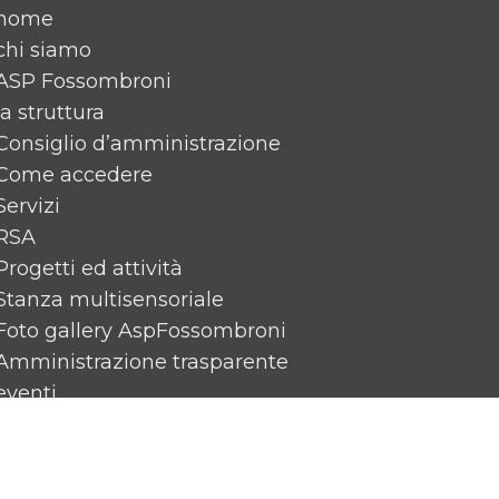
home
chi siamo
ASP Fossombroni
la struttura
Consiglio d’amministrazione
Come accedere
Servizi
RSA
Progetti ed attività
Stanza multisensoriale
Foto gallery AspFossombroni
Amministrazione trasparente
eventi
News
Rassegna Stampa
Contattaci