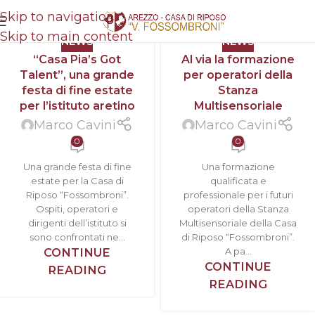
Skip to navigation
Skip to main content
NEWS
NEWS
“Casa Pia’s Got
Al via la formazione
Talent”, una grande
per operatori della
festa di fine estate
Stanza
per l’istituto aretino
Multisensoriale
Marco Cavini
Marco Cavini
0
0
Una grande festa di fine
Una formazione
estate per la Casa di
qualificata e
Riposo “Fossombroni”.
professionale per i futuri
Ospiti, operatori e
operatori della Stanza
dirigenti dell’istituto si
Multisensoriale della Casa
sono confrontati ne...
di Riposo “Fossombroni”.
CONTINUE
A pa...
CONTINUE
READING
READING