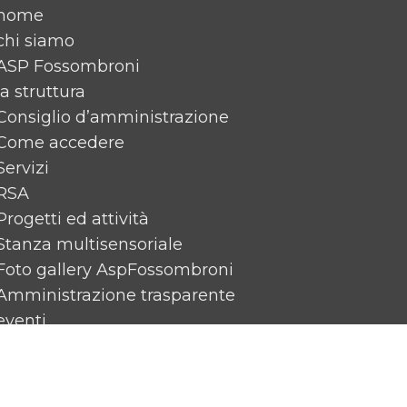
home
chi siamo
ASP Fossombroni
la struttura
Consiglio d’amministrazione
Come accedere
Servizi
RSA
Progetti ed attività
Stanza multisensoriale
Foto gallery AspFossombroni
Amministrazione trasparente
eventi
News
Rassegna Stampa
Contattaci