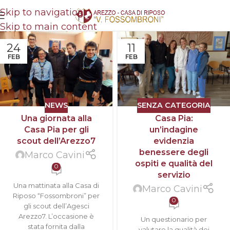
Skip to navigation
Skip to main content
24
11
FEB
FEB
NEWS
SENZA CATEGORIA
Una giornata alla
Casa Pia:
Casa Pia per gli
un’indagine
scout dell’Arezzo7
evidenzia
benessere degli
Marco Cavini
ospiti e qualità del
0
servizio
Una mattinata alla Casa di
Marco Cavini
Riposo “Fossombroni” per
0
gli scout dell’Agesci
Arezzo7. L’occasione è
Un questionario per
stata fornita dalla
valutare la qualità dei