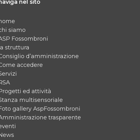
naviga nel sito
home
chi siamo
ASP Fossombroni
la struttura
Consiglio d’amministrazione
Come accedere
Servizi
RSA
Progetti ed attività
Stanza multisensoriale
Foto gallery AspFossombroni
Amministrazione trasparente
eventi
News