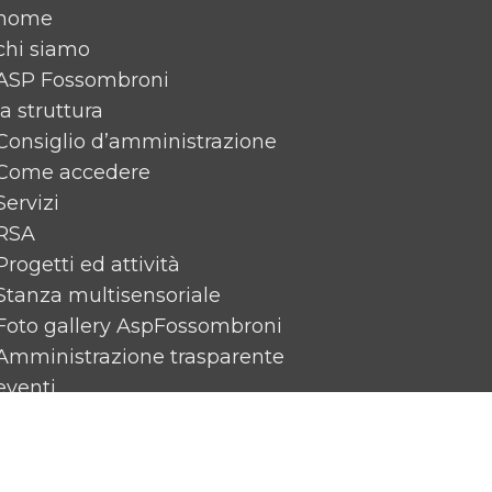
home
chi siamo
ASP Fossombroni
la struttura
Consiglio d’amministrazione
Come accedere
Servizi
RSA
Progetti ed attività
Stanza multisensoriale
Foto gallery AspFossombroni
Amministrazione trasparente
eventi
News
Rassegna Stampa
Contattaci