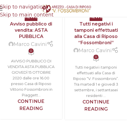
Skip to navigation
Skip to main content
NEWS
NEWS
Avviso pubblico di
Tutti negativi i
vendita: ASTA
tamponi effettuati
PUBBLICA
alla Casa di Riposo
“Fossombroni”
Marco Cavini
Marco Cavini
0
0
AVVISO PUBBLICO DI
VENDITA ASTA PUBBLICA
Tutti negativi i tamponi
GIOVEDÌ 15 OTTOBRE
effettuati alla Casa di
2020 dalle ore 16.00
Riposo “V. Fossombroni”.
presso Casa di Riposo
Tra martedì 1 e giovedì 3
Vittorio Fossombroni in
settembre, i settantasei
Piaggett...
residenti ...
CONTINUE
CONTINUE
READING
READING