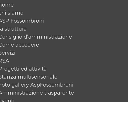
home
chi siamo
ASP Fossombroni
la struttura
Consiglio d’amministrazione
Come accedere
Servizi
RSA
Progetti ed attività
Stanza multisensoriale
Foto gallery AspFossombroni
Amministrazione trasparente
eventi
News
Rassegna Stampa
Contattaci