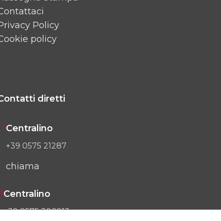
Contattaci
Privacy Policy
Cookie policy
Contatti diretti
1
Centralino
+39 0575 21287
chiama
2
Centralino
+39 0575 300913