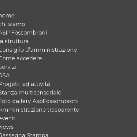
home
chi siamo
ASP Fossombroni
la struttura
Consiglio d’amministrazione
Come accedere
Servizi
RSA
Progetti ed attività
Stanza multisensoriale
Foto gallery AspFossombroni
Amministrazione trasparente
eventi
News
Rassegna Stampa