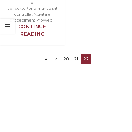
di
concorsoPerformanceEnti
controllatiAttività e
procedimentiProvved...
CONTINUE
READING
«
‹
20
21
22