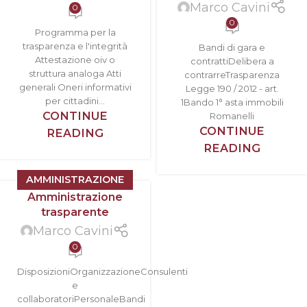
Marco Cavini
0
0
Programma per la
trasparenza e l'integrità
Bandi di gara e
Attestazione oiv o
contrattiDelibera a
struttura analoga Atti
contrarreTrasparenza
generali Oneri informativi
Legge 190 / 2012 - art.
per cittadini...
1Bando 1° asta immobili
CONTINUE
Romanelli
CONTINUE
READING
READING
AMMINISTRAZIONE
Amministrazione
TRASPARENTE
trasparente
Marco Cavini
0
DisposizioniOrganizzazioneConsulenti
e
collaboratoriPersonaleBandi