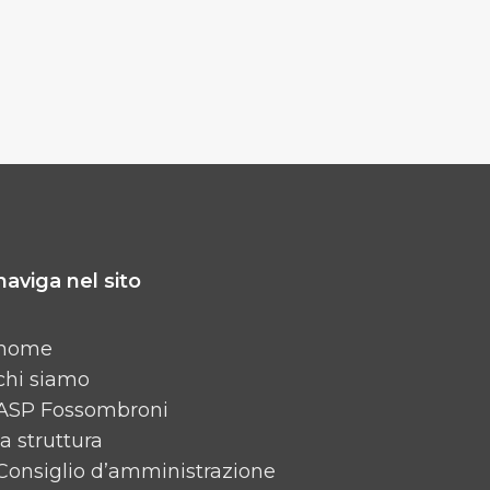
naviga nel sito
home
chi siamo
ASP Fossombroni
la struttura
Consiglio d’amministrazione