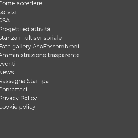
Come accedere
Servizi
RSA
Progetti ed attività
Stanza multisensoriale
Foto gallery AspFossombroni
Amministrazione trasparente
eventi
News
Rassegna Stampa
Contattaci
Privacy Policy
Cookie policy