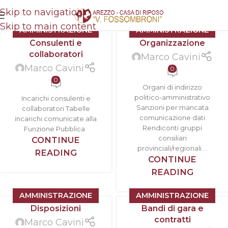
Skip to navigation
Skip to main content
AMMINISTRAZIONE
AMMINISTRAZIONE
Consulenti e
Organizzazione
TRASPARENTE
TRASPARENTE
collaboratori
Marco Cavini
Marco Cavini
0
0
Organi di indirizzo
politico-amministrativo
Incarichi consulenti e
Sanzioni per mancata
collaboratori Tabelle
comunicazione dati
incarichi comunicate alla
Rendiconti gruppi
Funzione Pubblica
consiliari
CONTINUE
provinciali/regionali ...
READING
CONTINUE
READING
AMMINISTRAZIONE
AMMINISTRAZIONE
Disposizioni
Bandi di gara e
TRASPARENTE
TRASPARENTE
contratti
Marco Cavini