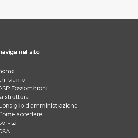
naviga nel sito
home
chi siamo
ASP Fossombroni
la struttura
Consiglio d’amministrazione
Come accedere
Servizi
RSA