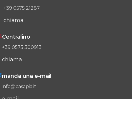
+39 0575 21287
chiama
2
Centralino
+39 0575 300913
chiama
3
manda una e-mail
info@casapia.it
e-mail
Segnalazioni ente