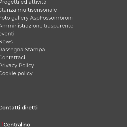
Progetti ed attività
Stanza multisensoriale
Foto gallery AspFossombroni
Amministrazione trasparente
eventi
News
Rassegna Stampa
Contattaci
Privacy Policy
Cookie policy
Contatti diretti
1
Centralino