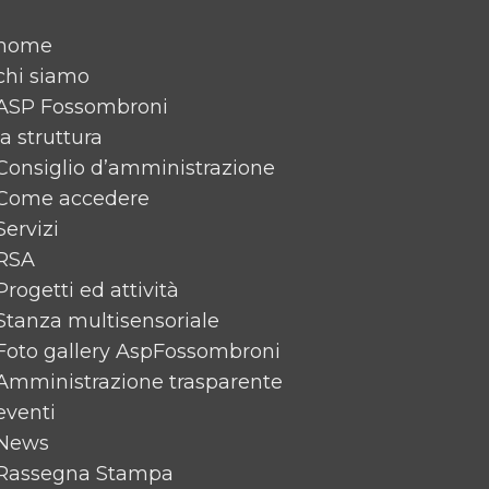
home
chi siamo
ASP Fossombroni
la struttura
Consiglio d’amministrazione
Come accedere
Servizi
RSA
Progetti ed attività
Stanza multisensoriale
Foto gallery AspFossombroni
Amministrazione trasparente
eventi
News
Rassegna Stampa