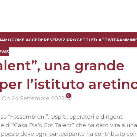
SIAMO
COME ACCEDERE
SERVIZI
PROGETTI ED ATTIVITÀ
AMMINI
EWS
alent”, una grande
per l’istituto aretin
0
i
On 24 Settembre 2022
so “Fossombroni”. Ospiti, operatori e dirigenti
one di “Casa Pia’s Got Talent” che ha dato vita a un
 e poesie dove ogni partecipante ha contribuito con