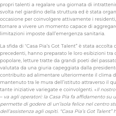
propri talenti a regalare una giornata di intratten
svolta nel giardino della struttura ed è stata org
occasione per coinvolgere attivamente i residenti, 
tornare a vivere un momento capace di aggregare 
limitazioni imposte dall’emergenza sanitaria.
La sfida di “Casa Pia’s Got Talent” è stata accolta 
precedenti, hanno preparato le loro esibizioni tra c
popolare, letture tratte da grandi poeti del passat
valutata da una giuria capeggiata dalla president
contribuito ad alimentare ulteriormente il clima d
mantenuto tra le mura dell’istituto attraverso il 
tante iniziative variegate e coinvolgenti. «
Il nostr
–
va agli operatori: la Casa Pia fa affidamento s
permette di godere di un’isola felice nel centro stor
dell’assistenza agli ospiti. “Casa Pia’s Got Talent