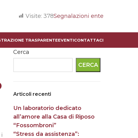
Visite:
378
Segnalazioni ente
STRAZIONE TRASPARENTE
EVENTI
CONTATTACI
Cerca
CERCA
o
Articoli recenti
Un laboratorio dedicato
all’amore alla Casa di Riposo
“Fossombroni”
a
“Stress da assistenza”:
 i