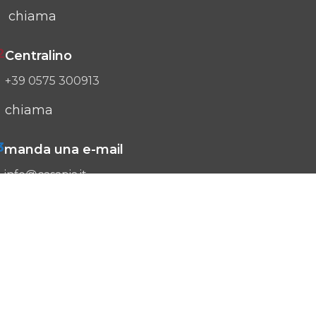
chiama
2
Centralino
+39 0575 300913
chiama
3
manda una e-mail
info@casapia.it
e-mail
Segnalazioni ente