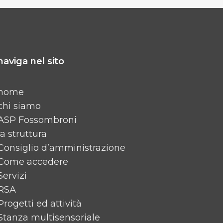
naviga nel sito
home
chi siamo
ASP Fossombroni
la struttura
Consiglio d’amministrazione
Come accedere
Servizi
RSA
Progetti ed attività
Stanza multisensoriale