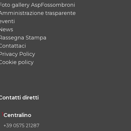
Foto gallery AspFossombroni
Amministrazione trasparente
eventi
News
Rassegna Stampa
Contattaci
Privacy Policy
Cookie policy
Contatti diretti
1
Centralino
+39 0575 21287