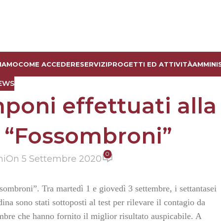
SIAMO
COME ACCEDERE
SERVIZI
PROGETTI ED ATTIVITÀ
AMMINI
EWS
mponi effettuati alla
o “Fossombroni”
0
ni
On 5 Settembre 2020
ssombroni”. Tra martedì 1 e giovedì 3 settembre, i settantasei
dina sono stati sottoposti al test per rilevare il contagio da
embre che hanno fornito il miglior risultato auspicabile. A