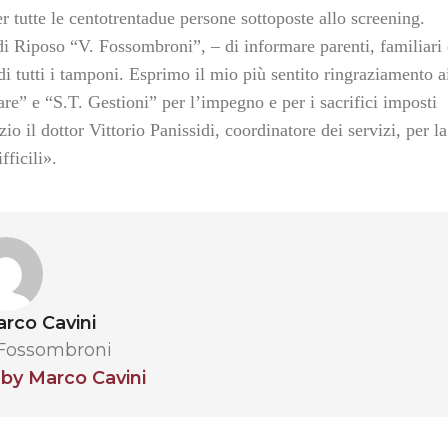
 per tutte le centotrentadue persone sottoposte allo screening.
 di Riposo “V. Fossombroni”, –
di informare parenti, familiari
di tutti i tamponi. Esprimo il mio più sentito ringraziamento a
are” e “S.T. Gestioni” per l’impegno e per i sacrifici imposti
io il dottor Vittorio Panissidi, coordinatore dei servizi, per la
fficili
».
rco Cavini
 Fossombroni
 by Marco Cavini