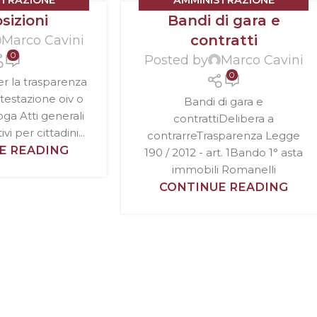
STRAZIONE
AMMINISTRAZIONE
sizioni
Bandi di gara e
PARENTE
TRASPARENTE
contratti
Marco Cavini
0
Posted by
Marco Cavini
0
 la trasparenza
ttestazione oiv o
Bandi di gara e
oga Atti generali
contrattiDelibera a
i per cittadini...
contrarreTrasparenza Legge
E READING
190 / 2012 - art. 1Bando 1° asta
immobili Romanelli
CONTINUE READING