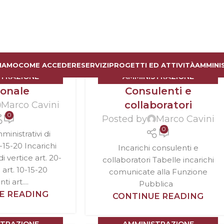
SIAMO
COME ACCEDERE
SERVIZI
PROGETTI ED ATTIVITÀ
AMMINI
STRAZIONE
AMMINISTRAZIONE
sonale
Consulenti e
PARENTE
TRASPARENTE
collaboratori
Marco Cavini
0
Posted by
Marco Cavini
0
ministrativi di
0-15-20 Incarichi
Incarichi consulenti e
i vertice art. 20-
collaboratori Tabelle incarichi
 art. 10-15-20
comunicate alla Funzione
ti art....
Pubblica
E READING
CONTINUE READING