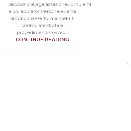
DisposizioniOrganizzazioneConsulenti
e collaboratoriPersonaleBandi
di concorsoPerformanceEnti
controllatiAttività e
procedimentiProvved...
CONTINUE READING
1