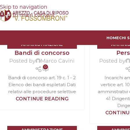
Skip to navigation
Skip to main content
HOME
CHI 
AMMINISTRAZIONE
AMMINI
Bandi di concorso
Per
TRASPARENTE
TRAS
Posted by
Marco Cavini
Posted by
0
Bandi di concorso art. 19 c. 1 - 2
Incarichi am
Elenco dei bandi espletati Dati
vertice art. 1
relativi alle procedure selettive
amministrativi d
CONTINUE READING
41 Dirigenti
Dirigen
CONTINU