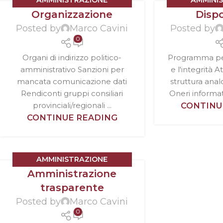
AMMINISTRAZIONE
AMMINI
Organizzazione
Dispo
TRASPARENTE
TRAS
Posted by
Marco Cavini
Posted by
0
Organi di indirizzo politico-
Programma per
amministrativo Sanzioni per
e l'integrità A
mancata comunicazione dati
struttura anal
Rendiconti gruppi consiliari
Oneri informativ
provinciali/regionali ...
CONTINU
CONTINUE READING
AMMINISTRAZIONE
Amministrazione
TRASPARENTE
trasparente
Posted by
Marco Cavini
0