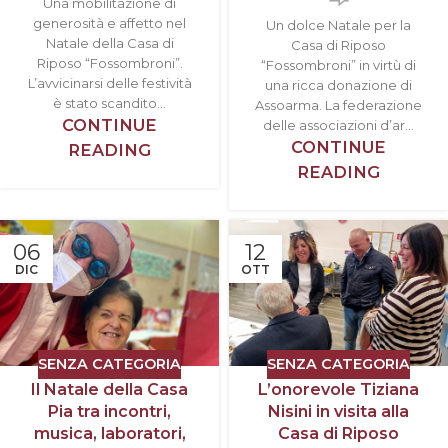
Una mobilitazione di
generosità e affetto nel
Un dolce Natale per la
Natale della Casa di
Casa di Riposo
Riposo “Fossombroni”.
“Fossombroni” in virtù di
L’avvicinarsi delle festività
una ricca donazione di
è stato scandito...
Assoarma. La federazione
CONTINUE
delle associazioni d’ar...
CONTINUE
READING
READING
06
12
DIC
OTT
SENZA CATEGORIA
SENZA CATEGORIA
Il Natale della Casa
L’onorevole Tiziana
Pia tra incontri,
Nisini in visita alla
musica, laboratori,
Casa di Riposo