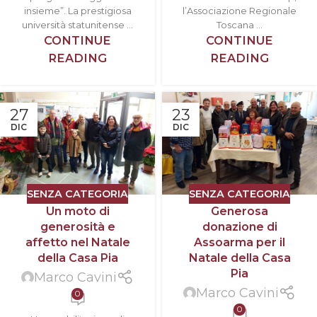
insieme”. La prestigiosa
l’Associazione Regionale
università statunitense ...
Toscana ...
CONTINUE
CONTINUE
READING
READING
27
23
DIC
DIC
SENZA CATEGORIA
SENZA CATEGORIA
Un moto di
Generosa
generosità e
donazione di
affetto nel Natale
Assoarma per il
della Casa Pia
Natale della Casa
Pia
Marco Cavini
Marco Cavini
0
0