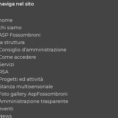
naviga nel sito
home
chi siamo
ASP Fossombroni
la struttura
Consiglio d’amministrazione
Come accedere
Servizi
RSA
Progetti ed attività
Stanza multisensoriale
Foto gallery AspFossombroni
Amministrazione trasparente
eventi
News