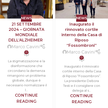
NEWS
NEWS
21 SETTEMBRE
Inaugurato il
2024 – GIORNATA
rinnovato cortile
MONDIALE
interno della Casa di
DELL’ALZHEIMER
Riposo
“Fossombroni”
Marco Cavini
Marco Cavini
0
0
La stigmatizzazione e la
disinformazione che
Inaugurato il rinnovato
circondano la demenza
cortile interno della Casa
rimangono un problema
di Riposo “Fossombroni”.
globale, dunque è
La presidente Debora
necessario normalizzare il
Testi e il consigliere con
l...
delega al s...
CONTINUE
CONTINUE
READING
READING