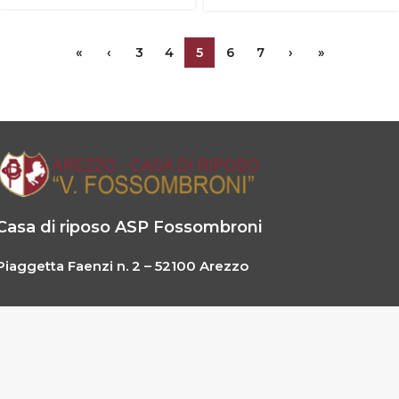
«
‹
3
4
5
6
7
›
»
Casa di riposo ASP Fossombroni
Piaggetta Faenzi n. 2 – 52100 Arezzo