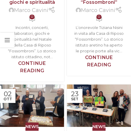
giochi e spiritualità
“Fossombroni”
Marco Cavini
Marco Cavini
0
0
Incontri, concerti,
L’onorevole Tiziana Nisini
laboratori, giochi e
in visita alla Casa di Riposo
spiritualità nel Natale
“Fossombroni”. Lo storico
della Casa di Riposo
istituto aretino ha aperto
“Fossombroni”. Lo storico
le proprie porte alla vic...
istituto cittadino, not...
CONTINUE
CONTINUE
READING
READING
02
23
OTT
SET
NEWS
NEWS