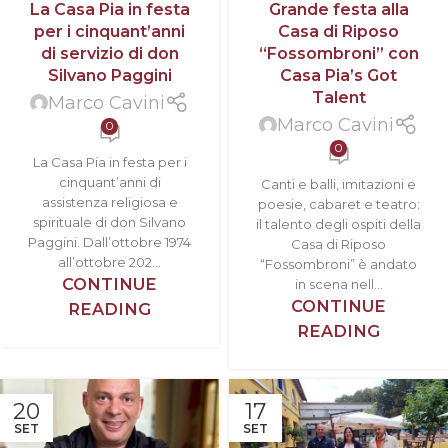
La Casa Pia in festa
Grande festa alla
per i cinquant’anni
Casa di Riposo
di servizio di don
“Fossombroni” con
Silvano Paggini
Casa Pia’s Got
Talent
Marco Cavini
Marco Cavini
0
0
La Casa Pia in festa per i
cinquant’anni di
Canti e balli, imitazioni e
assistenza religiosa e
poesie, cabaret e teatro:
spirituale di don Silvano
il talento degli ospiti della
Paggini. Dall’ottobre 1974
Casa di Riposo
all’ottobre 202...
“Fossombroni” è andato
CONTINUE
in scena nell...
CONTINUE
READING
READING
20
17
SET
SET