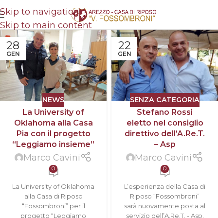
Skip to navigation
Skip to main content
28
22
GEN
GEN
NEWS
SENZA CATEGORIA
La University of
Stefano Rossi
Oklahoma alla Casa
eletto nel consiglio
Pia con il progetto
direttivo dell’A.Re.T.
“Leggiamo insieme”
– Asp
Marco Cavini
Marco Cavini
0
0
La University of Oklahoma
L’esperienza della Casa di
alla Casa di Riposo
Riposo “Fossombroni”
“Fossombroni” per il
sarà nuovamente posta al
progetto “Leggiamo
servizio dell’A.Re.T. - Asp,