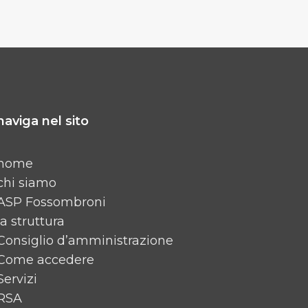
naviga nel sito
home
chi siamo
ASP Fossombroni
la struttura
Consiglio d’amministrazione
Come accedere
Servizi
RSA