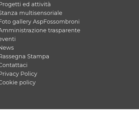
Progetti ed attività
Stanza multisensoriale
Foto gallery AspFossombroni
Amministrazione trasparente
eventi
News
Rassegna Stampa
Contattaci
Privacy Policy
Cookie policy
Contatti diretti
1
Centralino